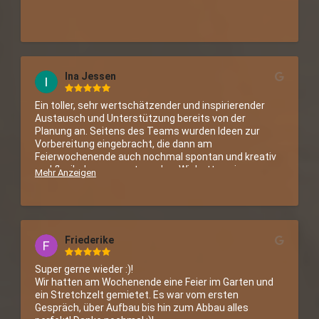
Ina Jessen
Ein toller, sehr wertschätzender und inspirierender 
Austausch und Unterstützung bereits von der 
Planung an. Seitens des Teams wurden Ideen zur 
Vorbereitung eingebracht, die dann am 
Feierwochenende auch nochmal spontan und kreativ 
und flexibel angepasst wurden. Wir hatten ein 
Mehr Anzeigen
Riesentipi zu unserer Hochzeitsfeier, was eine 
traumhafte Mitte der Feier dargestellt hat und von 
früh bis spät in die Nacht hinein immer wieder von 
Gästen aufgesucht wurde zum Entspannen, Feiern 
und Klönen. Wir empfehlen das Team und ihre Zelte 
Friederike
wärmstens!
Super gerne wieder :)!

Wir hatten am Wochenende eine Feier im Garten und 
ein Stretchzelt gemietet. Es war vom ersten 
Gespräch, über Aufbau bis hin zum Abbau alles 