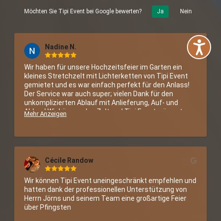
Möchten Sie Tipi Event bei Google bewerten?
Ja
Nein
Nadine N.
Wir haben für unsere Hochzeitsfeier im Garten ein 
kleines Stretchzelt mit Lichterketten von Tipi Event 
gemietet und es war einfach perfekt für den Anlass! 
Der Service war auch super; vielen Dank für den 
unkomplizierten Ablauf mit Anlieferung, Auf- und 
Abbau! Wir können das Zelt und Tipi Event wärmstens 
Mehr Anzeigen
empfehlen! :)
Cécile Randow
Wir können Tipi Event uneingeschränkt empfehlen und 
hatten dank der professionellen Unterstützung von 
Herrn Jörns und seinem Team eine großartige Feier 
über Pfingsten