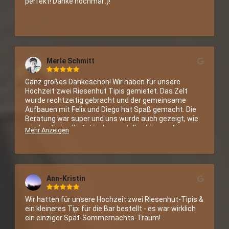
perfekt! Danke nochmal :)!
Merle Schmitt
Ganz großes Dankeschön! Wir haben für unsere 
Hochzeit zwei Riesenhut Tipis gemietet. Das Zelt 
wurde rechtzeitig gebracht und der gemeinsame 
Aufbauen mit Felix und Diego hat Spaß gemacht. Die 
Beratung war super und uns wurde auch gezeigt, wie 
wir das Tipi selbstständig verstellen können. Für 
Mehr Anzeigen
unsere Feier war das Tipi einfach perfekt und sein 
Geld Wert. Der Abbau war schnell und unkompliziert.
Ann-Kristin
Wir hatten für unsere Hochzeit zwei Riesenhut-Tipis & 
ein kleineres Tipi für die Bar bestellt - es war wirklich 
ein einziger Spät-Sommernachts-Traum!
