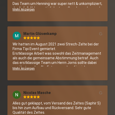
Das Team um Henning war super nett & unkompliziert, 
der Auf- & Abbau natürlich etwas Geackere, aber auch 
Mehr Anzeigen
die Tage vor & nach der Feier sind so zu einem 
absoluten Erlebnis geworden, das wir nicht missen 
möchten. :-)

Danke für die schönste Hochzeitsfeier und viele Grüße 
Martin Glüsenkamp
von Gunnar & Ann-Kristin
Wir hatten im August 2021 zwei Strech-Zelte bei der 
Firma Tipi Event gemietet.

Erstklassige Arbeit was sowohl das Zeitmanagement 
als auch die gemeinsame Abstimmung betraf. Auch 
das erstklassige Team um Herrn Jorns sollte dabei 
erwähnt werden. Die Fotos sprechen für sich.

Mehr Anzeigen
Nochmals vielen Dank und viele Grüße!
Nicolas Masche
Alles gut geklappt, vom Versand des Zeltes (Saphir 5) 
bis hin zum Aufbau und Rückversand. Sehr gute 
Qualität des Zeltes.