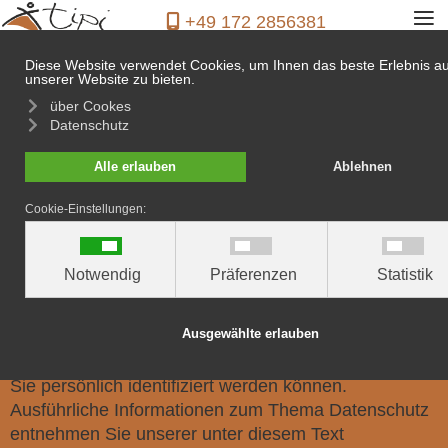
≡
+49 172 2856381
Diese Website verwendet Cookies, um Ihnen das beste Erlebnis au
unserer Website zu bieten.
über Cookes
Datenschutz
1. Datenschutz auf einen
Alle erlauben
Ablehnen
Blick
Cookie-Einstellungen:
Allgemeine Hinweise
Notwendig
Präferenzen
Statistik
Die folgenden Hinweise geben einen einfachen
Überblick darüber, was mit Ihren personenbezogenen
Ausgewählte erlauben
Daten passiert, wenn Sie diese Website besuchen.
Personenbezogene Daten sind alle Daten, mit denen
Sie persönlich identifiziert werden können.
Ausführliche Informationen zum Thema Datenschutz
entnehmen Sie unserer unter diesem Text