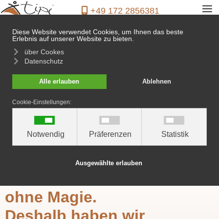
≡
+49 172 2856381
Diese Website verwendet Cookies, um Ihnen das beste
Erlebnis auf unserer Website zu bieten.
über Cookes
Datenschutz
Feste & Partys
Alle erlauben
Ablehnen
Cookie-Einstellungen:
Notwendig
Präferenzen
Statistik
Ausgewählte erlauben
Wir leben in einer Welt
ohne Magie.
Deshalb haben wir