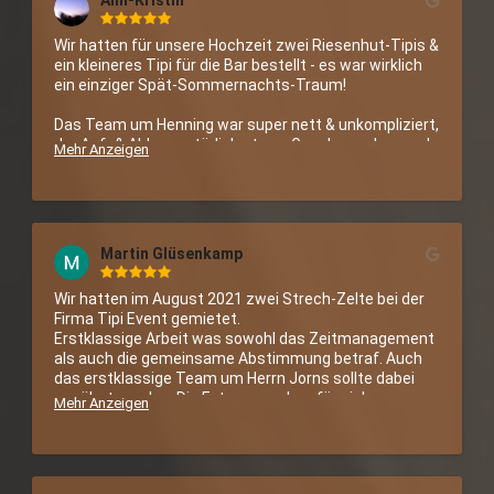
Ann-Kristin
Wir hatten für unsere Hochzeit zwei Riesenhut-Tipis & 
ein kleineres Tipi für die Bar bestellt - es war wirklich 
ein einziger Spät-Sommernachts-Traum!

Das Team um Henning war super nett & unkompliziert, 
der Auf- & Abbau natürlich etwas Geackere, aber auch 
Mehr Anzeigen
die Tage vor & nach der Feier sind so zu einem 
absoluten Erlebnis geworden, das wir nicht missen 
möchten. :-)

Danke für die schönste Hochzeitsfeier und viele Grüße 
Martin Glüsenkamp
von Gunnar & Ann-Kristin
Wir hatten im August 2021 zwei Strech-Zelte bei der 
Firma Tipi Event gemietet.

Erstklassige Arbeit was sowohl das Zeitmanagement 
als auch die gemeinsame Abstimmung betraf. Auch 
das erstklassige Team um Herrn Jorns sollte dabei 
erwähnt werden. Die Fotos sprechen für sich.

Mehr Anzeigen
Nochmals vielen Dank und viele Grüße!