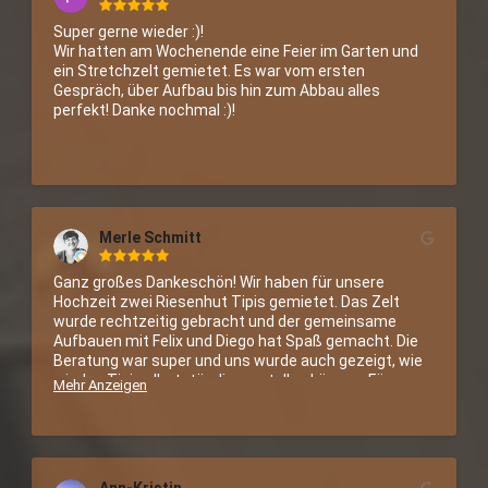
Super gerne wieder :)!

Wir hatten am Wochenende eine Feier im Garten und 
ein Stretchzelt gemietet. Es war vom ersten 
Gespräch, über Aufbau bis hin zum Abbau alles 
perfekt! Danke nochmal :)!
Merle Schmitt
Ganz großes Dankeschön! Wir haben für unsere 
Hochzeit zwei Riesenhut Tipis gemietet. Das Zelt 
wurde rechtzeitig gebracht und der gemeinsame 
Aufbauen mit Felix und Diego hat Spaß gemacht. Die 
Beratung war super und uns wurde auch gezeigt, wie 
wir das Tipi selbstständig verstellen können. Für 
Mehr Anzeigen
unsere Feier war das Tipi einfach perfekt und sein 
Geld Wert. Der Abbau war schnell und unkompliziert.