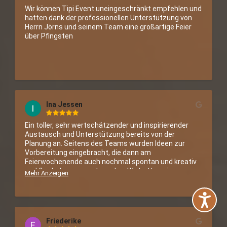
Wir können Tipi Event uneingeschränkt empfehlen und 
hatten dank der professionellen Unterstützung von 
Herrn Jörns und seinem Team eine großartige Feier 
über Pfingsten
Ina Jessen
Ein toller, sehr wertschätzender und inspirierender 
Austausch und Unterstützung bereits von der 
Planung an. Seitens des Teams wurden Ideen zur 
Vorbereitung eingebracht, die dann am 
Feierwochenende auch nochmal spontan und kreativ 
und flexibel angepasst wurden. Wir hatten ein 
Mehr Anzeigen
Riesentipi zu unserer Hochzeitsfeier, was eine 
traumhafte Mitte der Feier dargestellt hat und von 
früh bis spät in die Nacht hinein immer wieder von 
Gästen aufgesucht wurde zum Entspannen, Feiern 
und Klönen. Wir empfehlen das Team und ihre Zelte 
Friederike
wärmstens!