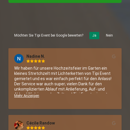
Möchten Sie Tipi Event bei Google bewerten?
Ja
Nein
Nadine N.
Wir haben für unsere Hochzeitsfeier im Garten ein 
kleines Stretchzelt mit Lichterketten von Tipi Event 
gemietet und es war einfach perfekt für den Anlass! 
Der Service war auch super; vielen Dank für den 
unkomplizierten Ablauf mit Anlieferung, Auf- und 
Abbau! Wir können das Zelt und Tipi Event wärmstens 
Mehr Anzeigen
empfehlen! :)
Cécile Randow