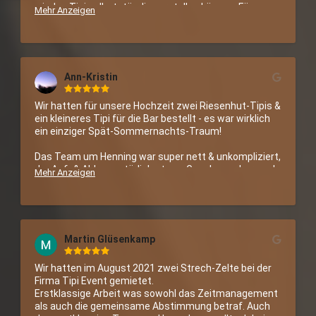
wir das Tipi selbstständig verstellen können. Für 
Mehr Anzeigen
unsere Feier war das Tipi einfach perfekt und sein 
Geld Wert. Der Abbau war schnell und unkompliziert.
Ann-Kristin
Wir hatten für unsere Hochzeit zwei Riesenhut-Tipis & 
ein kleineres Tipi für die Bar bestellt - es war wirklich 
ein einziger Spät-Sommernachts-Traum!

Das Team um Henning war super nett & unkompliziert, 
der Auf- & Abbau natürlich etwas Geackere, aber auch 
Mehr Anzeigen
die Tage vor & nach der Feier sind so zu einem 
absoluten Erlebnis geworden, das wir nicht missen 
möchten. :-)

Danke für die schönste Hochzeitsfeier und viele Grüße 
Martin Glüsenkamp
von Gunnar & Ann-Kristin
Wir hatten im August 2021 zwei Strech-Zelte bei der 
Firma Tipi Event gemietet.

Erstklassige Arbeit was sowohl das Zeitmanagement 
als auch die gemeinsame Abstimmung betraf. Auch 