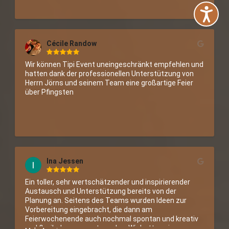
empfehlen! :)
Cécile Randow
Wir können Tipi Event uneingeschränkt empfehlen und 
hatten dank der professionellen Unterstützung von 
Herrn Jörns und seinem Team eine großartige Feier 
über Pfingsten
Ina Jessen
Ein toller, sehr wertschätzender und inspirierender 
Austausch und Unterstützung bereits von der 
Planung an. Seitens des Teams wurden Ideen zur 
Vorbereitung eingebracht, die dann am 
Feierwochenende auch nochmal spontan und kreativ 
und flexibel angepasst wurden. Wir hatten ein 