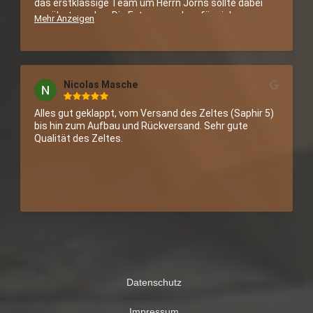
das erstklassige Team um Herrn Jorns sollte dabei 
erwähnt werden. Die Fotos sprechen für sich.

Mehr Anzeigen
Nochmals vielen Dank und viele Grüße!
Nicolas Masche
Alles gut geklappt, vom Versand des Zeltes (Saphir 5) 
bis hin zum Aufbau und Rückversand. Sehr gute 
Qualität des Zeltes.
Datenschutz
Impressum