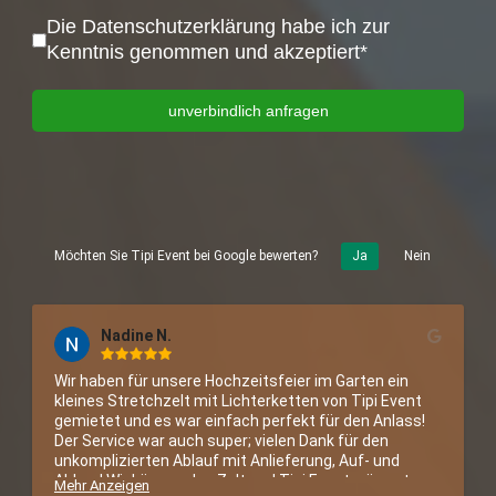
Datenschutz
*
Die Datenschutzerklärung habe ich zur
Kenntnis genommen und akzeptiert*
unverbindlich anfragen
Möchten Sie Tipi Event bei Google bewerten?
Ja
Nein
Nadine N.
Wir haben für unsere Hochzeitsfeier im Garten ein 
kleines Stretchzelt mit Lichterketten von Tipi Event 
gemietet und es war einfach perfekt für den Anlass! 
Der Service war auch super; vielen Dank für den 
unkomplizierten Ablauf mit Anlieferung, Auf- und 
Abbau! Wir können das Zelt und Tipi Event wärmstens 
Mehr Anzeigen