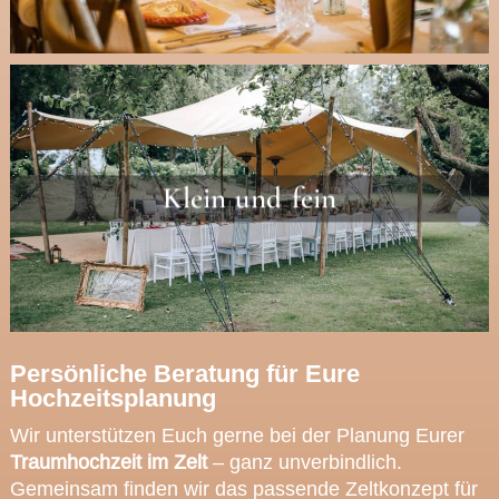
Klein und fein
Persönliche Beratung für Eure
Hochzeitsplanung
Wir unterstützen Euch gerne bei der Planung Eurer
Traumhochzeit im Zelt
– ganz unverbindlich.
Gemeinsam finden wir das passende Zeltkonzept für