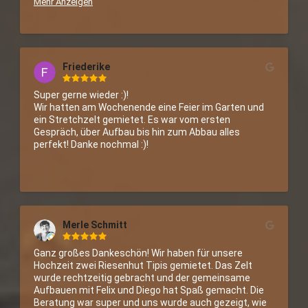
Mehr Anzeigen
Riesentipi zu unserer Hochzeitsfeier, was eine 
traumhafte Mitte der Feier dargestellt hat und von 
früh bis spät in die Nacht hinein immer wieder von 
Gästen aufgesucht wurde zum Entspannen, Feiern 
und Klönen. Wir empfehlen das Team und ihre Zelte 
Friederike
wärmstens!
Super gerne wieder :)!

Wir hatten am Wochenende eine Feier im Garten und 
ein Stretchzelt gemietet. Es war vom ersten 
Gespräch, über Aufbau bis hin zum Abbau alles 
perfekt! Danke nochmal :)!
Merle Schmitt
Ganz großes Dankeschön! Wir haben für unsere 
Hochzeit zwei Riesenhut Tipis gemietet. Das Zelt 
wurde rechtzeitig gebracht und der gemeinsame 
Aufbauen mit Felix und Diego hat Spaß gemacht. Die 
Beratung war super und uns wurde auch gezeigt, wie 